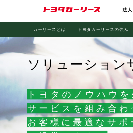
法人
TRBMカード/ETCカード
メン
カーリースとは
カーリース3つのメリット
トヨタファイナンスビジネスWEB
トヨタカーリースの強み
お客様に最適なご提
契約
ソリューション
トヨタのノウハウを
サービスを
組み合わ
お客様に最適な
サポ