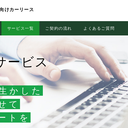
向けカーリース
テナンスパックBIZ
フューエルサポートカード
案
前にご検討いただくこと
サービス一覧
サポートダイヤル24
地域密着のサポート体制
ご契約の流れ
自動車保険
よくあるご質問
全国に広がる
サービス
生かした
せて
ートを