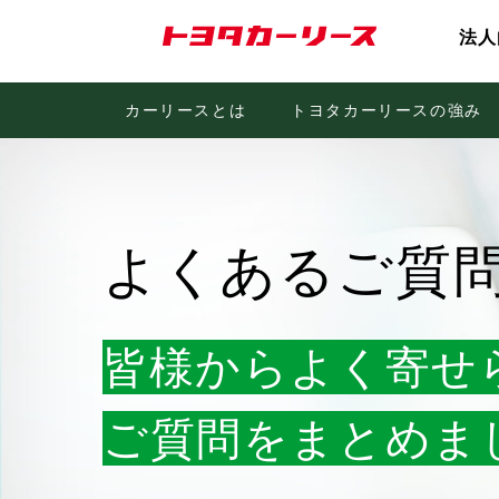
法人
TRBMカード/ETCカード
メン
カーリースとは
カーリース3つのメリット
トヨタファイナンスビジネスWEB
トヨタカーリースの強み
お客様に最適なご提
契約
よくあるご質
皆様から
よく寄せ
ご質問をまとめま