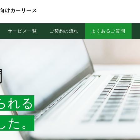
向けカーリース
テナンスパックBIZ
フューエルサポートカード
案
前にご検討いただくこと
サービス一覧
サポートダイヤル24
地域密着のサポート体制
ご契約の流れ
自動車保険
よくあるご質問
全国に広がる
問
られる
した。